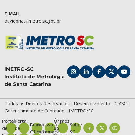
E-MAIL
ouvidoria@imetro.sc.gov.br
IMETRO-SC
Instituto de Metrologia
de Santa Catarina
Todos os Direitos Reservados | Desenvolvimento -
CIASC
|
Gerenciamento de Conteúdo - IMETRO/SC
Portal
Portal
Órgãos
Diário
Acesso à
Sobre
de
de
do
Oficial
Informação
SC