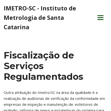
IMETRO-SC - Instituto de
Pular
Metrologia de Santa
para
o
Catarina
conteúdo
Fiscalização de
Serviços
Regulamentados
Outra atribuição do Imetro/SC na área da qualidade é a
realização de auditorias de verificação da conformidade em
empresas de inspeção e manutenção de: extintores de
incêndio, reforma de pneus e instaladoras do sistema para