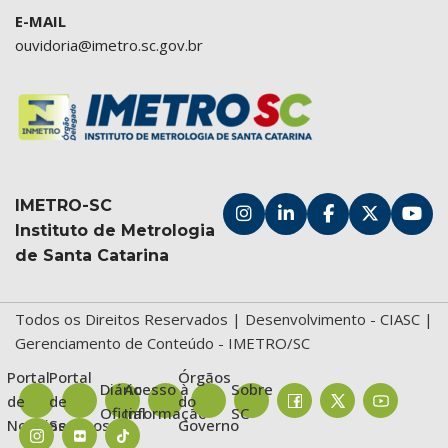
E-MAIL
ouvidoria@imetro.sc.gov.br
IMETRO-SC
Instituto de Metrologia
de Santa Catarina
Todos os Direitos Reservados | Desenvolvimento -
CIASC
|
Gerenciamento de Conteúdo - IMETRO/SC
Portal
Portal
Órgãos
Diário
Acesso à
Sobre
de
de
do
Oficial
Informação
SC
Notícias
Serviços
Governo