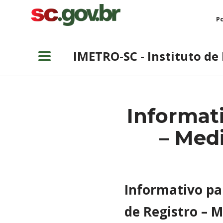
Po
Pular
para
IMETRO-SC - Instituto de
o
conteúdo
Informati
– Med
Informativo pa
de Registro – 