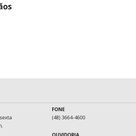
ãos
FONE
sexta
(48) 3664-4600
h.
OUVIDORIA