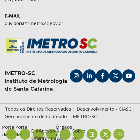
E-MAIL
ouvidoria@imetro.sc.gov.br
IMETRO-SC
Instituto de Metrologia
de Santa Catarina
Todos os Direitos Reservados | Desenvolvimento -
CIASC
|
Gerenciamento de Conteúdo - IMETRO/SC
Portal
Portal
Órgãos
Diário
Acesso à
Sobre
de
de
do
Oficial
Informação
SC