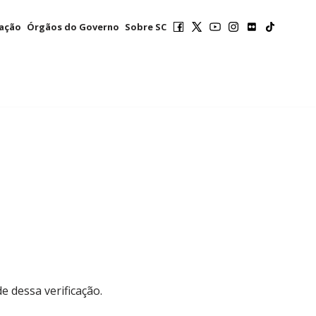
mação
Órgãos do Governo
Sobre SC
e dessa verificação.