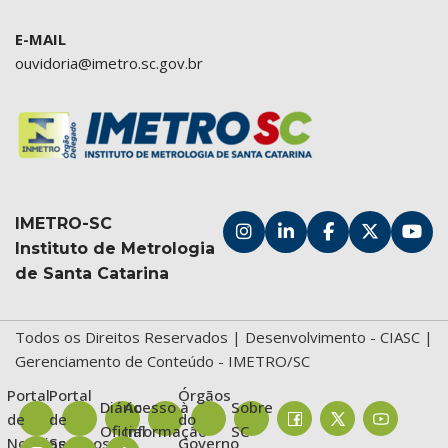
E-MAIL
ouvidoria@imetro.sc.gov.br
IMETRO-SC
Instituto de Metrologia
de Santa Catarina
Todos os Direitos Reservados | Desenvolvimento -
CIASC
|
Gerenciamento de Conteúdo - IMETRO/SC
Portal
Portal
Órgãos
Diário
Acesso à
Sobre
de
de
do
Oficial
Informação
SC
Notícias
Serviços
Governo