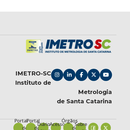
IMETRO-SC
Instituto de
Metrologia
de Santa Catarina
Portal
Portal
Órgãos
Diário
Acesso à
Sobre
de
de
do