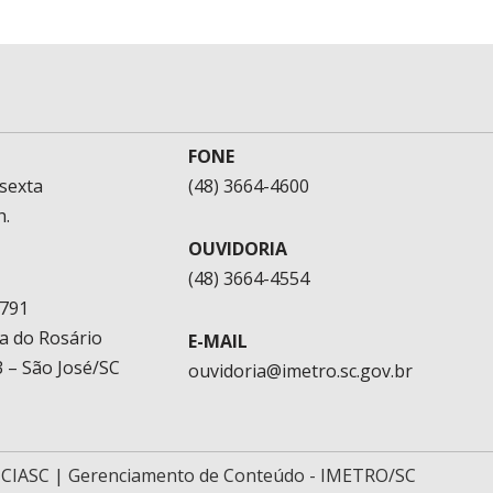
FONE
sexta
(48) 3664-4600
h.
OUVIDORIA
(48) 3664-4554
1791
a do Rosário
E-MAIL
 – São José/SC
ouvidoria@imetro.sc.gov.br
-
CIASC
| Gerenciamento de Conteúdo - IMETRO/SC