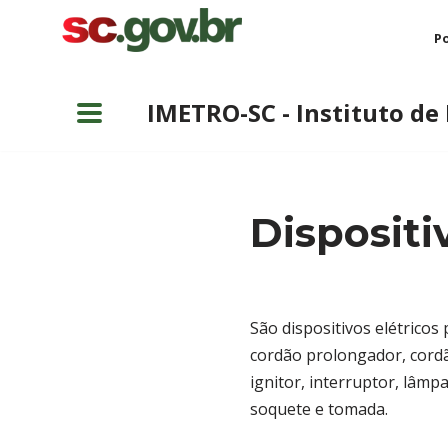
Po
Pular
para
IMETRO-SC - Instituto de
o
conteúdo
Dispositi
São dispositivos elétricos 
cordão prolongador, cordão 
ignitor, interruptor, lâmpa
soquete e tomada.