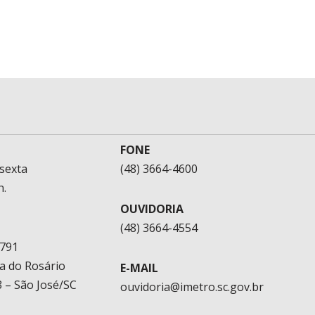
FONE
sexta
(48) 3664-4600
h.
OUVIDORIA
(48) 3664-4554
1791
a do Rosário
E-MAIL
 – São José/SC
ouvidoria@imetro.sc.gov.br