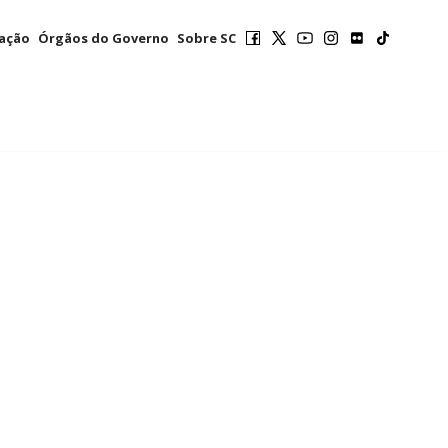
mação
Órgãos do Governo
Sobre SC